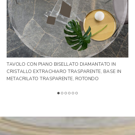
>
LEG
ENDA
Design by Riflessi Lab
E
TAVOLO CON PIANO BISELLATO DIAMANTATO IN
TA
LLO
CRISTALLO EXTRACHIARO TRASPARENTE, BASE IN
CR
METACRILATO TRASPARENTE, ROTONDO
ME