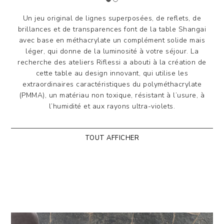
Un jeu original de lignes superposées, de reflets, de
brillances et de transparences font de la table Shangai
avec base en méthacrylate un complément solide mais
léger, qui donne de la luminosité à votre séjour. La
recherche des ateliers Riflessi a abouti à la création de
cette table au design innovant, qui utilise les
extraordinaires caractéristiques du polyméthacrylate
(PMMA), un matériau non toxique, résistant à l’usure, à
l’humidité et aux rayons ultra-violets.
La table Shangai Limited Edition est proposée avec des
TOUT AFFICHER
plateaux de différentes dimensions, de forme
rectangulaire, ronde ou tonneau. Le piètement est en
méthacrylate transparent, composé de pieds inclinés et
superposés de manière asymétrique, avec un nœud
central en acier Reflect Black.
Les plateaux sont en verre trempé d’une épaisseur de
12/15 mm, avec un collage spécial verre/acier pour les