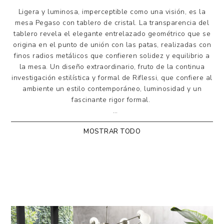
Ligera y luminosa, imperceptible como una visión, es la
mesa Pegaso con tablero de cristal. La transparencia del
tablero revela el elegante entrelazado geométrico que se
origina en el punto de unión con las patas, realizadas con
finos radios metálicos que confieren solidez y equilibrio a
la mesa. Un diseño extraordinario, fruto de la continua
investigación estilística y formal de Riflessi, que confiere al
ambiente un estilo contemporáneo, luminosidad y un
fascinante rigor formal.
La base, formada por líneas finas y casi
MOSTRAR TODO
imperceptibles, es de varilla metálica pintada en los
acabados de la muestra y se combina con tableros de
cristal de 12 mm de grosor, con una unión especial
cristal/acero para las placas de apoyo. El resultado es
una mesa de diseño elegante y contemporáneo.
Disponible solo en versión fija. Formas: redonda,
ovalada, de barril o rectangular con esquinas
redondeadas (radio 5 mm).