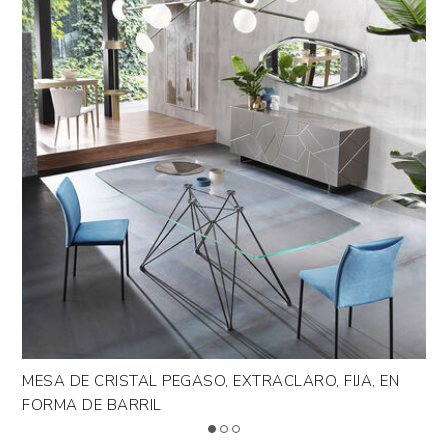
>
LEYENDA
Design by Riflessi Lab
RO
MESA DE CRISTAL PEGASO, EXTRACLARO, FIJA, EN
ME
FORMA DE BARRIL
O