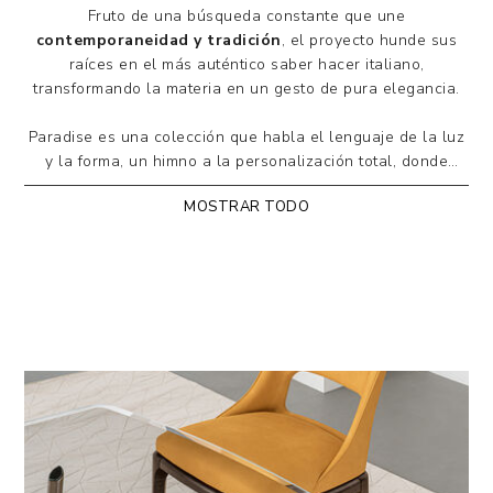
Fruto de una búsqueda constante que une
contemporaneidad y tradición
, el proyecto hunde sus
raíces en el más auténtico saber hacer italiano,
transformando la materia en un gesto de pura elegancia.
Paradise es una colección que habla el lenguaje de la luz
y la forma, un himno a la personalización total, donde
cada detalle está pensado para reflejar la identidad de
MOSTRAR TODO
quien la elige.
El tablero, realizado en
cristal templado
con un grosor
de
12 o 15 mm
, puede embellecerse con un
biselado
tipo diamante
que realza su transparencia y profundidad.
También está disponible en
cerámica biselada
estratificada sobre vidrio
(espesor 12 mm), en versión
fija o extensible
, combinando ligereza estética y máxima func
La base, en
aluminio y metal pintado
, disponible en
múltiples acabados, acompaña el tablero con una
presencia discreta pero firme, definiendo una armonía de
proporciones y materiales.