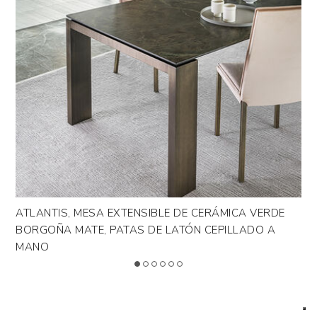
>
LEYENDA
Design by Riflessi Lab
ATLANTIS, MESA EXTENSIBLE DE CERÁMICA VERDE
AT
BORGOÑA MATE, PATAS DE LATÓN CEPILLADO A
BO
MANO
M