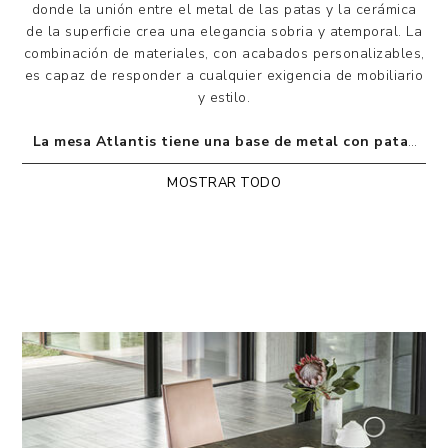
donde la unión entre el metal de las patas y la cerámica
de la superficie crea una elegancia sobria y atemporal. La
combinación de materiales, con acabados personalizables,
es capaz de responder a cualquier exigencia de mobiliario
y estilo.
La mesa Atlantis tiene una base de metal con patas
tipo caballete de 17 cm de ancho. El tablero es de
MOSTRAR TODO
cerámica y está disponible en una amplia gama de
acabados del catálogo. Cuenta con un sistema de
extensión
consistente en una única extensión
plegable de cerámica en continuidad con el tablero.
Como todos los elementos de las colecciones Riflessi,
es posible personalizar tanto las patas como el
tablero de cerámica con numerosos acabados.