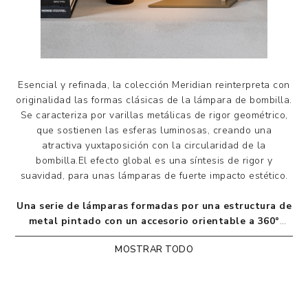
Esencial y refinada, la colección Meridian reinterpreta con
originalidad las formas clásicas de la lámpara de bombilla.
Se caracteriza por varillas metálicas de rigor geométrico,
que sostienen las esferas luminosas, creando una
atractiva yuxtaposición con la circularidad de la
bombilla.El efecto global es una síntesis de rigor y
suavidad, para unas lámparas de fuerte impacto estético.
Una serie de lámparas formadas por una estructura de
metal pintado con un accesorio orientable a 360°
(excepto la T Small). La fuente luminosa procede de
MOSTRAR TODO
bombillas de cristal blanco satinado, también
disponibles en refinadas variantes Art con vetas
cromadas, cobrizas u doradas. Cables eléctricos en
tejido negro.