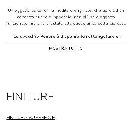
Un oggetto dalla forma inedita e originale, che apre ad un
concetto nuovo di specchio: non più solo oggetto
funzionale, ma arte prestata alla quotidianità della tua casa.
Lo specchio Venere è disponibile rettangolare o
rotondo, in cristallo fuso specchiante o specchiante bro
MOSTRA TUTTO
Designed by Luca Roccadadria
FINITURE
FINITURA SUPERFICIE