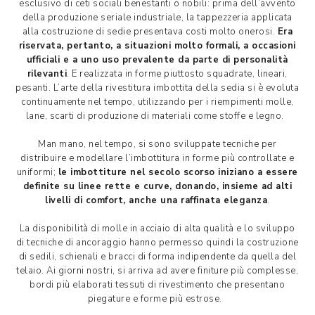
esclusivo di ceti sociali benestanti o nobili: prima dell’avvento
della produzione seriale industriale, la tappezzeria applicata
alla costruzione di sedie presentava costi molto onerosi.
Era
riservata, pertanto, a situazioni molto formali, a occasioni
ufficiali e a uno uso prevalente da parte di personalità
rilevanti
. E realizzata in forme piuttosto squadrate, lineari,
pesanti. L’arte della rivestitura imbottita della sedia si è evoluta
continuamente nel tempo, utilizzando per i riempimenti molle,
lane, scarti di produzione di materiali come stoffe e legno.
Man mano, nel tempo, si sono sviluppate tecniche per
distribuire e modellare l’imbottitura in forme più controllate e
uniformi;
le imbottiture nel secolo scorso iniziano a essere
definite su linee rette e curve, donando, insieme ad alti
livelli di comfort, anche una raffinata eleganza
.
La disponibilità di molle in acciaio di alta qualità e lo sviluppo
di tecniche di ancoraggio hanno permesso quindi la costruzione
di sedili, schienali e bracci di forma indipendente da quella del
telaio. Ai giorni nostri, si arriva ad avere finiture più complesse,
bordi più elaborati tessuti di rivestimento che presentano
piegature e forme più estrose.