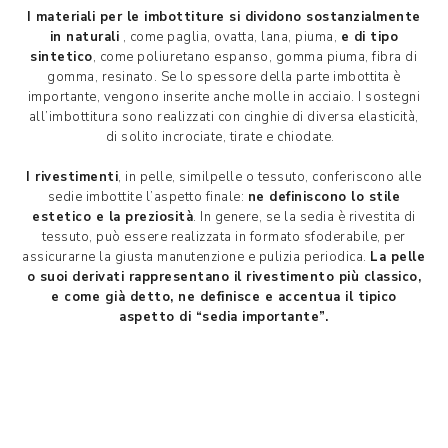
I materiali per le imbottiture si dividono sostanzialmente
in naturali
, come paglia, ovatta, lana, piuma,
e di tipo
sintetico
, come poliuretano espanso, gomma piuma, fibra di
gomma, resinato. Se lo spessore della parte imbottita è
importante, vengono inserite anche molle in acciaio. I sostegni
all’imbottitura sono realizzati con cinghie di diversa elasticità,
di solito incrociate, tirate e chiodate.
I rivestimenti
, in pelle, similpelle o tessuto, conferiscono alle
sedie imbottite l’aspetto finale:
ne definiscono lo stile
estetico e la preziosità
. In genere, se la sedia è rivestita di
tessuto, può essere realizzata in formato sfoderabile, per
assicurarne la giusta manutenzione e pulizia periodica.
La pelle
o suoi derivati rappresentano il rivestimento più classico,
e come già detto, ne definisce e accentua il tipico
aspetto di “sedia importante”.