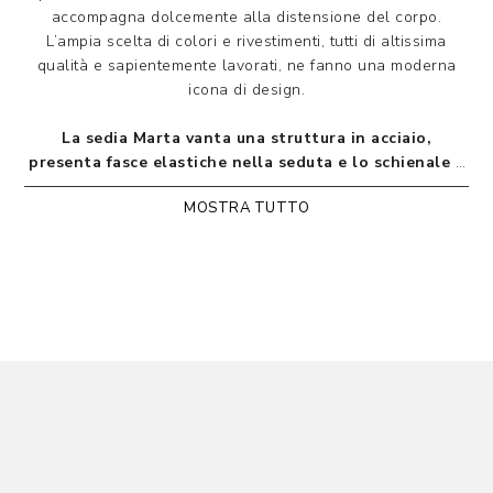
accompagna dolcemente alla distensione del corpo.
L’ampia scelta di colori e rivestimenti, tutti di altissima
qualità e sapientemente lavorati, ne fanno una moderna
icona di design.
La sedia Marta vanta una struttura in acciaio,
presenta fasce elastiche nella seduta e lo schienale è
flessibile, grazie all’innovativo sistema Flex, che
MOSTRA TUTTO
favorisce l’appoggio della schiena assecondando
dolcemente il movimento del corpo. È rivestita e
rifinita con cordino, anche a contrasto, lungo tutto il
perimetro, per un tocco di originalità in più. Cordino
disponibile di serie solo ed esclusivamente in Urban
similpelle nei colori: perla, grigio, caffelatte, coffee.
Le gambe sono disponibili cromo, verniciate in
svariate colorazioni; oppure rivestite.
Rivestimenti in
tessuto, pelle, similpelle, econabuk,
smacchia e velluto.