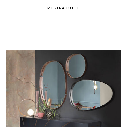
della meticolosa cura per i dettagli degli artigiani Riflessi.
MOSTRA TUTTO
La madia Solaris ha le ante dotate di sistema di
apertura push-pull, il top e i fianchi realizzati con
taglio a 45 gradi. I ripiani interni sono in cristallo
trasparente. È dotata di cassetto interno opzionale
con guide.
Disponibile a 3 ante
>
LEG
ENDA
Design by Riflessi Lab