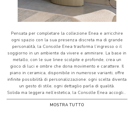
Pensata per completare la collezione Enea e arricchire
ogni spazio con la sua presenza discreta ma di grande
personalità, la Consolle Enea trasforma l’ingresso o il
soggiorno in un ambiente da vivere e ammirare. La base in
metallo, con le sue linee scolpite e profonde, crea un
gioco di luci e ombre che dona movimento e carattere. Il
piano in ceramica, disponibile in numerose varianti, offre
infinite possibilità di personalizzazione: ogni scelta diventa
un gesto di stile, ogni dettaglio parla di qualità.
Solida ma leggera nell’estetica, la Consolle Enea accoglie,
completa, arreda — dialogando armoniosamente con il
MOSTRA TUTTO
tavolo e i tavolini della stessa linea.
Consolle fissa con base in metallo con effetto
cannettato. Piano in ceramica stratificata su vetro
bisellato dello spessore di 12 mm. Numerose le