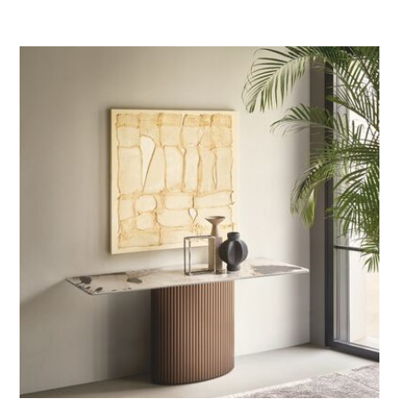
finiture tra cui scegliere.
>
LEG
ENDA
Design by Riflessi Lab - 2014