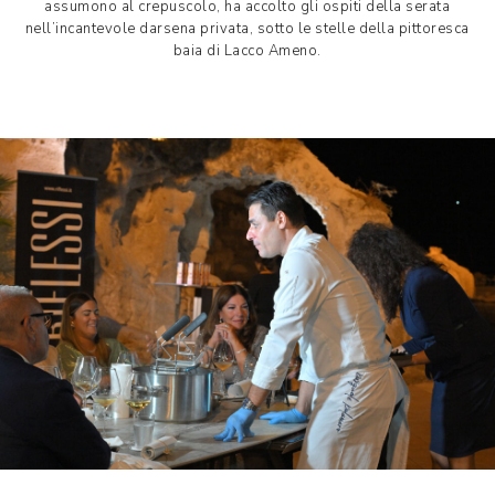
assumono al crepuscolo, ha accolto gli ospiti della serata
nell’incantevole darsena privata, sotto le stelle della pittoresca
baia di Lacco Ameno.