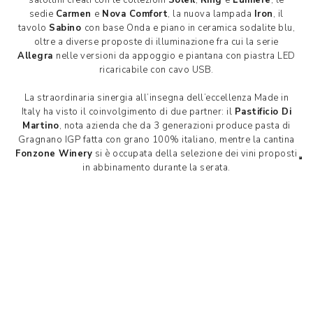
salottini creati con le collezioni
Soleil
,
Ring
e
Lumiere
, le
sedie
Carmen
e
Nova Comfort
, la nuova lampada
Iron
, il
tavolo
Sabino
con base Onda e piano in ceramica sodalite blu,
oltre a diverse proposte di illuminazione fra cui la serie
Allegra
nelle versioni da appoggio e piantana con piastra LED
ricaricabile con cavo USB.
La straordinaria sinergia all’insegna dell’eccellenza Made in
Italy ha visto il coinvolgimento di due partner: il
Pastificio Di
Martino
, nota azienda che da 3 generazioni produce pasta di
Gragnano IGP fatta con grano 100% italiano, mentre la cantina
Fonzone Winery
si è occupata della selezione dei vini proposti
in abbinamento durante la serata.