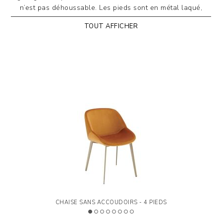
n’est pas déhoussable. Les pieds sont en métal laqué,
disponibles dans plusieurs finitions ou en chrome.
TOUT AFFICHER
OPTION BICOLORE:
Nova est également disponible dans
une version associant l’avant et l’arrière en deux coloris
différents d’un même type de revêtement, pour un design
tout en contrastes qui lui confère originalité et caractère.
DOSSIER MATELASSÉ AU DOS:
Nova est également
proposée avec le dossier arrière matelassé, en
éconabuk
Sahara
ou en
velours Amalfi
, apportant une touche
supplémentaire de raffinement, tout en douceur et en
finition artisanale soignée.
Le dossier matelassé peut être associé à une face avant et
une assise dans tout type de revêtement, à l’exception du
cuir et du similicuir.
NOUVEAUTÉ
:
Fauteuil Nova Relax avec accoudoirs
CHAISE SANS ACCOUDOIRS - 4 PIEDS