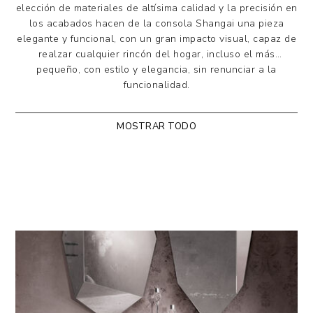
elección de materiales de altísima calidad y la precisión en
los acabados hacen de la consola Shangai una pieza
elegante y funcional, con un gran impacto visual, capaz de
realzar cualquier rincón del hogar, incluso el más
pequeño, con estilo y elegancia, sin renunciar a la
funcionalidad.
La base, compuesta por dos patas inclinadas y
MOSTRAR TODO
superpuestas de forma asimétrica con una unión
central, está realizada en aluminio pintado o
revestido con distintos acabados. El sobre está
disponible en vidrio templado (con un pegado
especial vidrio/acero para las placas de soporte), en
cerámica laminada sobre vidrio biselado o en madera
con un borde irregular de 50 mm de grosor.