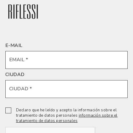
Mate o brillo
Cerámica -
Cerámica -
Cerámica -
Blanco
Calacatta
Capraia
Noir Desir
estatuario
Oro mate o
brillo o mate
brillo o mate
brillo
E-MAIL
Cerámica -
Cerámica -
Cerámica -
Cristal
CIUDAD
Pietra di
Sodalita
Verde
templado
Savoia
Azul Brillo
Borgoña
transparente
Antracita
mate o brillo
extraclaro
abujardado
mate
Declaro que he leído y acepto la información sobre el
tratamiento de datos personales
información sobre el
tratamiento de datos personales