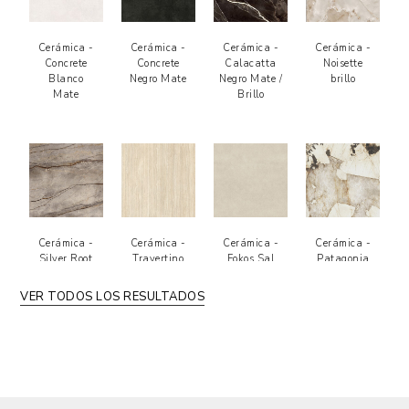
Cerámica -
Cerámica -
Cerámica -
Cerámica -
Concrete
Concrete
Calacatta
Noisette
Blanco
Negro Mate
Negro Mate /
brillo
Mate
Brillo
Cerámica -
Cerámica -
Cerámica -
Cerámica -
Silver Root
Travertino
Fokos Sal
Patagonia
mate
mate
mate
brillo
texturizado
VER TODOS LOS RESULTADOS