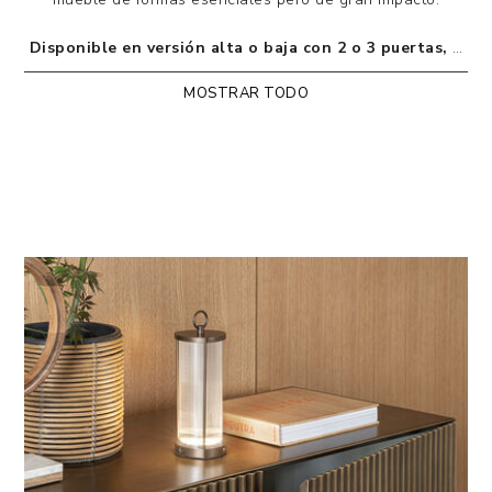
Disponible en versión alta o baja con 2 o 3 puertas, o
en versión baja con 4 puertas, realizada en madera
MOSTRAR TODO
lacada o pintada y cepillada a mano.
La tapa está disponible en madera, cristal o cerámica,
en numerosos acabados.
Puertas con corte a 45 grados, al igual que los
laterales y la parte superior, equipadas con sistema
de apertura push-pull. Los estantes interiores son de
cristal transparente.
El aparador Onda también está disponible en versión
suspendida, con 2, 3 o 4 puertas.
Disponible con 2 y 3 puertas en alto o bajo y 4
puertas en bajo