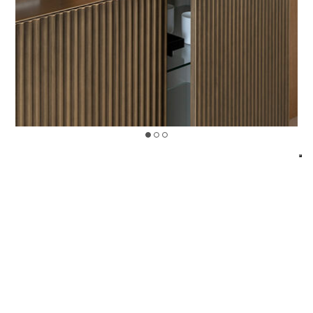
>
LEYENDA
Designed by Riflessi Lab
ACABADOS
ESTRUCTURA
|
PUERTA
|
MATERIAL
SUPERIOR