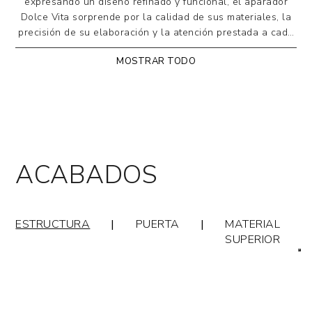
expresando un diseño refinado y funcional, el aparador
Dolce Vita sorprende por la calidad de sus materiales, la
precisión de su elaboración y la atención prestada a cada
detalle: un ejemplo de cómo el arte de la ebanistería
MOSTRAR TODO
puede proyectarse en el mundo contemporáneo.
El dinamismo es el sello estilístico del aparador Dolce
Vita, caracterizado por un patrón ondulado que le
confiere un aire escultural. El armazón es de madera;
la encimera está disponible en madera, cristal
espejado o cerámica en numerosos acabados. Las
ACABADOS
puertas, equipadas con un sistema de apertura push-
pull, la encimera y los laterales están construidos con
un corte de 45°.
ESTRUCTURA
|
PUERTA
|
MATERIAL
Disp
onible con 3 y 4 puertas.
SUPERIOR
ESTRUCTURA: