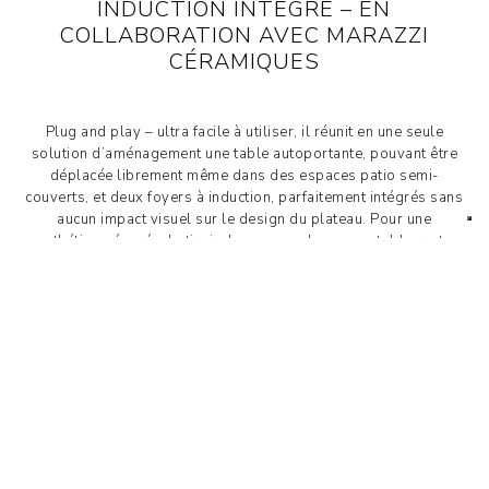
INDUCTION INTÉGRÉ – EN
COLLABORATION AVEC MARAZZI
CÉRAMIQUES
Plug and play – ultra facile à utiliser, il réunit en une seule
solution d’aménagement une table autoportante, pouvant être
déplacée librement même dans des espaces patio semi-
couverts, et deux foyers à induction, parfaitement intégrés sans
aucun impact visuel sur le design du plateau. Pour une
esthétique épurée, le tiroir de commande escamotable reste
entièrement dissimulé lorsqu’il n’est pas utilisé.