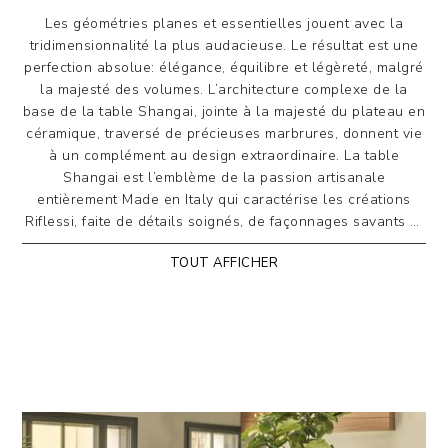
Les géométries planes et essentielles jouent avec la
tridimensionnalité la plus audacieuse. Le résultat est une
perfection absolue: élégance, équilibre et légèreté, malgré
la majesté des volumes. L’architecture complexe de la
base de la table Shangai, jointe à la majesté du plateau en
céramique, traversé de précieuses marbrures, donnent vie
à un complément au design extraordinaire. La table
Shangai est l’emblème de la passion artisanale
entièrement Made en Italy qui caractérise les créations
Riflessi, faite de détails soignés, de façonnages savants et
de respect pour les matériaux, tous de très grande qualité.
TOUT AFFICHER
La base est en aluminium peint ou peut être revêtue
de bois dans les différentes finitions de l’échantillon.
Le plateau est en céramique biseautée stratifiée sur
verre de 12/15 mm d’épaisseur avec angles arrondis
(rayon 5 mm).
Disponible rectangulaire, rond et galbé, dans toutes
les finitions indiquées ci-dessous.