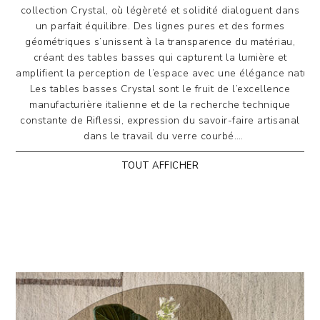
collection Crystal, où légèreté et solidité dialoguent dans
un parfait équilibre. Des lignes pures et des formes
géométriques s’unissent à la transparence du matériau,
créant des tables basses qui capturent la lumière et
amplifient la perception de l’espace avec une élégance naturel
Les tables basses Crystal sont le fruit de l’excellence
manufacturière italienne et de la recherche technique
constante de Riflessi, expression du savoir-faire artisanal
dans le travail du verre courbé.
Grâce à un processus de chauffage à des températures
TOUT AFFICHER
comprises entre 700 et 800 degrés, le cristal atteint la
plasticité idéale pour être modelé avec précision selon le
moule souhaité.
Chaque phase de la fabrication est suivie avec soin,
garantissant le maintien de la transparence originelle du
matériau et exaltant sa luminosité et son éclat.
L’assemblage du plateau et du piétement est réalisé à
l’aide de colles spéciales à activation UV, appliquées avec
une extrême précision pour obtenir une parfaite planéité