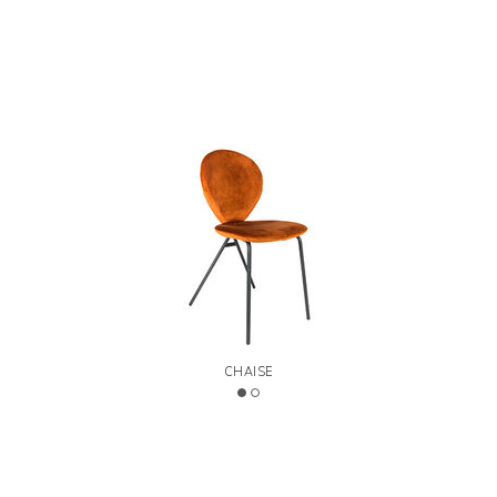
ergonomiques. Rembourrage en polyuréthane flexible
moulé à froid, indéformable et ignifuge. Pieds en
métal peint ou brossé à main. Option revêtement
bicolore devant/derrière seulement avec les couleurs
du même revêtement.
>
LEGENDE
Designed by Stefano Sandonà et Sabrina Bettini
CHAISE